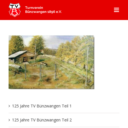
Zum
Inhalt
Togg
springen
Navi
Start
Angebot
Mitgliedschaft
Abteilungen
Aerobic
Aktuelles
Kursprogramm
Badminton
Über Uns
Gerätturnen
125 Jahre TV Bünzwangen Teil 1
Dance
Aktuelles
Kontakt & Anfahrt
Kooperation Ebersbacher Sportvereine
Geschichte TVB
125 Jahre TV Bünzwangen Teil 2