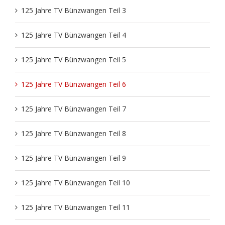
125 Jahre TV Bünzwangen Teil 3
Fit im Alter
Training
Aktuelles
Sportabzeichen
Vereinsämter
125 Jahre TV Bünzwangen Teil 4
FitMix-Frauen
Turnteam Staufen
Chronik
Geschäftsstelle
125 Jahre TV Bünzwangen Teil 5
Handball Senioren – Volleyball Mixed
STB-LIGA
125 Jahre TV Bünzwangen Teil 6
Medien
125 Jahre TV Bünzwangen Teil 7
Handball
Saisonheft
Unterstützer
125 Jahre TV Bünzwangen Teil 8
JederMänner
Mitgliedschaft
125 Jahre TV Bünzwangen Teil 9
125 Jahre TV Bünzwangen Teil 10
Kinderturnen
Liga Rückblick
125 Jahre TV Bünzwangen Teil 11
Montagstreff – Frauenturnen
Geschichte vom TVB Gerätturnen