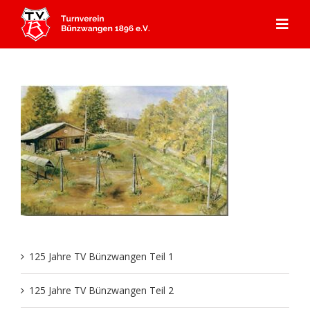
Zum
Inhalt
Togg
springen
Navi
Start
Angebot
Mitgliedschaft
Abteilungen
Aerobic
Aktuelles
Kursprogramm
Badminton
Über Uns
Gerätturnen
125 Jahre TV Bünzwangen Teil 1
Dance
Aktuelles
Kontakt & Anfahrt
Kooperation Ebersbacher Sportvereine
Geschichte TVB
125 Jahre TV Bünzwangen Teil 2