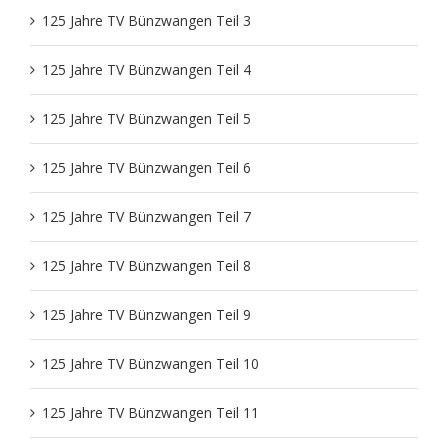
125 Jahre TV Bünzwangen Teil 3
Fit im Alter
Training
Aktuelles
Sportabzeichen
Vereinsämter
125 Jahre TV Bünzwangen Teil 4
FitMix-Frauen
Turnteam Staufen
Chronik
Geschäftsstelle
125 Jahre TV Bünzwangen Teil 5
Handball Senioren – Volleyball Mixed
STB-LIGA
125 Jahre TV Bünzwangen Teil 6
Medien
125 Jahre TV Bünzwangen Teil 7
Handball
Saisonheft
Unterstützer
125 Jahre TV Bünzwangen Teil 8
JederMänner
Mitgliedschaft
125 Jahre TV Bünzwangen Teil 9
125 Jahre TV Bünzwangen Teil 10
Kinderturnen
Liga Rückblick
125 Jahre TV Bünzwangen Teil 11
Montagstreff – Frauenturnen
Geschichte vom TVB Gerätturnen