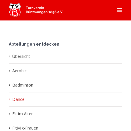
Zum
Inhalt
Togg
springen
Navi
Start
Abteilungen entdecken:
Angebot
Übersicht
Mitgliedschaft
Abteilungen
Aerobic
Aerobic
Aktuelles
Kursprogramm
Badminton
Dance
Badminton
Über Uns
Gerätturnen
Fit im Alter
Dance
Aktuelles
Kontakt & Anfahrt
Kooperation Ebersbacher Sportvereine
Geschichte TVB
FitMix-Frauen