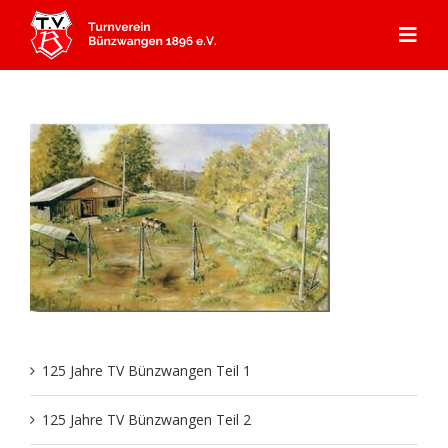
Zum
Inhalt
Togg
springen
Navi
Start
Angebot
Mitgliedschaft
Abteilungen
Aerobic
Aktuelles
Kursprogramm
Badminton
Über Uns
Gerätturnen
125 Jahre TV Bünzwangen Teil 1
Dance
Aktuelles
Kontakt & Anfahrt
Kooperation Ebersbacher Sportvereine
Geschichte TVB
125 Jahre TV Bünzwangen Teil 2