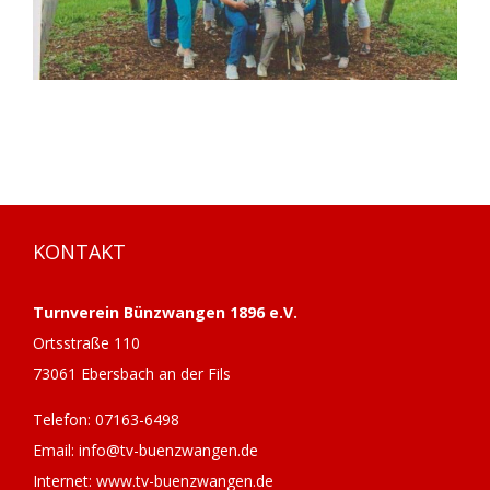
KONTAKT
Turnverein Bünzwangen 1896 e.V.
Ortsstraße 110
73061 Ebersbach an der Fils
Telefon: 07163-6498
Email: info@tv-buenzwangen.de
Internet: www.tv-buenzwangen.de