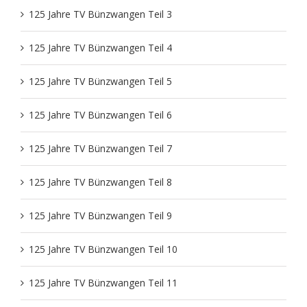
125 Jahre TV Bünzwangen Teil 3
Fit im Alter
Training
Aktuelles
Sportabzeichen
Vereinsämter
125 Jahre TV Bünzwangen Teil 4
FitMix-Frauen
Turnteam Staufen
Chronik
Geschäftsstelle
125 Jahre TV Bünzwangen Teil 5
Handball Senioren – Volleyball Mixed
STB-LIGA
125 Jahre TV Bünzwangen Teil 6
Medien
125 Jahre TV Bünzwangen Teil 7
Handball
Saisonheft
Unterstützer
125 Jahre TV Bünzwangen Teil 8
JederMänner
Mitgliedschaft
125 Jahre TV Bünzwangen Teil 9
125 Jahre TV Bünzwangen Teil 10
Kinderturnen
Liga Rückblick
125 Jahre TV Bünzwangen Teil 11
Montagstreff – Frauenturnen
Geschichte vom TVB Gerätturnen