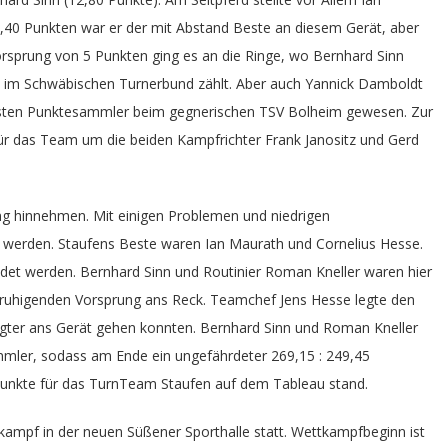
,40 Punkten war er der mit Abstand Beste an diesem Gerät, aber
rsprung von 5 Punkten ging es an die Ringe, wo Bernhard Sinn
rn im Schwäbischen Turnerbund zählt. Aber auch Yannick Damboldt
esten Punktesammler beim gegnerischen TSV Bolheim gewesen. Zur
ür das Team um die beiden Kampfrichter Frank Janositz und Gerd
ung hinnehmen. Mit einigen Problemen und niedrigen
erden. Staufens Beste waren Ian Maurath und Cornelius Hesse.
det werden. Bernhard Sinn und Routinier Roman Kneller waren hier
ruhigenden Vorsprung ans Reck. Teamchef Jens Hesse legte den
igter ans Gerät gehen konnten. Bernhard Sinn und Roman Kneller
mler, sodass am Ende ein ungefährdeter 269,15 : 249,45
punkte für das TurnTeam Staufen auf dem Tableau stand.
ampf in der neuen Süßener Sporthalle statt. Wettkampfbeginn ist