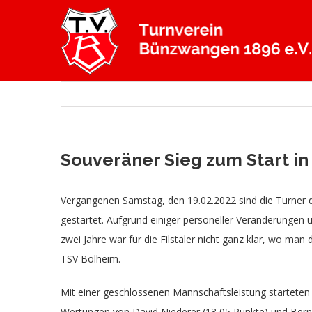
Zum
Inhalt
springen
Souveräner Sieg zum Start in
Vergangenen Samstag, den 19.02.2022 sind die Turner d
gestartet. Aufgrund einiger personeller Veränderungen
zwei Jahre war für die Filstäler nicht ganz klar, wo ma
TSV Bolheim.
Mit einer geschlossenen Mannschaftsleistung startete
Wertungen von David Niederer (13,05 Punkte) und Bernha