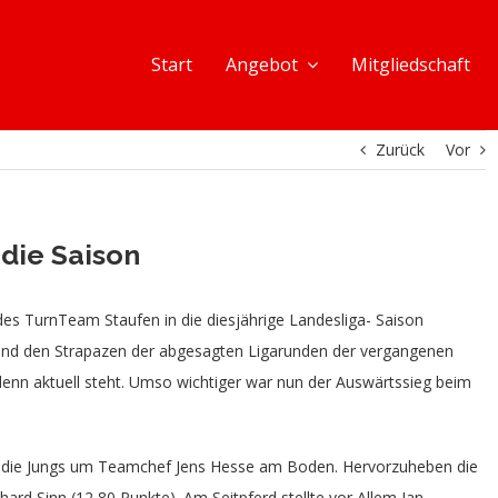
Start
Angebot
Mitgliedschaft
Zurück
Vor
 die Saison
es TurnTeam Staufen in die diesjährige Landesliga- Saison
 und den Strapazen der abgesagten Ligarunden der vergangenen
n denn aktuell steht. Umso wichtiger war nun der Auswärtssieg beim
n die Jungs um Teamchef Jens Hesse am Boden. Hervorzuheben die
rd Sinn (12,80 Punkte). Am Seitpferd stellte vor Allem Ian