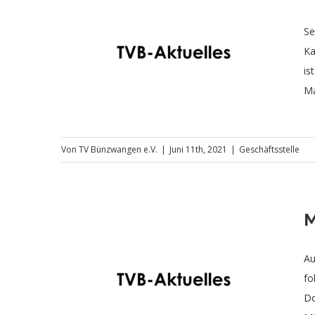
Se
Ka
etzt
is
Ma
Von
TV Bünzwangen e.V.
|
Juni 11th, 2021
|
Geschäftsstelle
M
Au
fo
nds
Do