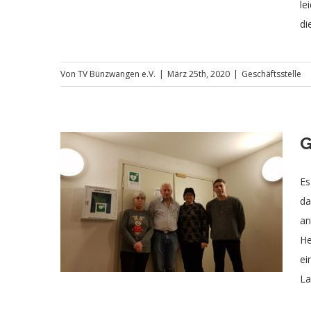
le
di
Von
TV Bünzwangen e.V.
|
März 25th, 2020
|
Geschäftsstelle
G
Es
da
all
an
He
ei
La