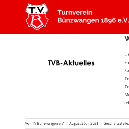
Zum
Inhalt
springen
W
Li
en
reunde
Sp
ng
Te
Te
Me
te
Von
TV Bünzwangen e.V.
|
August 26th, 2021
|
Geschäftsstelle