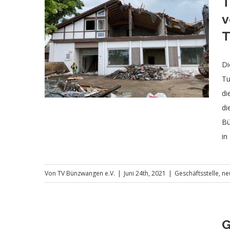
T
v
T
en
rwürdige
Di
khalle
Tu
di
di
Bü
in
Von
TV Bünzwangen e.V.
|
Juni 24th, 2021
|
Geschäftsstelle
,
ne
G