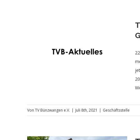
T
G
22
me
je
20
We
Von
TV Bünzwangen e.V.
|
Juli 8th, 2021
|
Geschäftsstelle