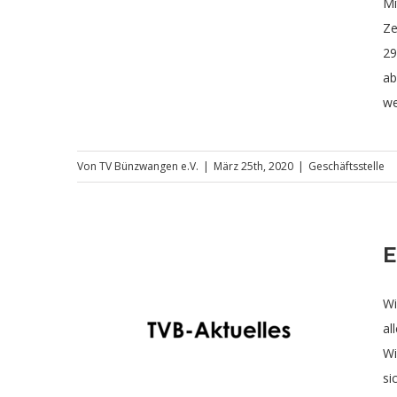
Mi
Ze
29
ab
we
Von
TV Bünzwangen e.V.
|
März 25th, 2020
|
Geschäftsstelle
E
Wi
al
riebs
Wi
si