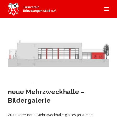
Zum
Inhalt
Togg
springen
Navi
Start
Angebot
Mitgliedschaft
Abteilungen
Aerobic
Aktuelles
Kursprogramm
neue Mehrzweckhalle –
Badminton
Über Uns
Gerätturnen
Bildergalerie
Dance
Aktuelles
Kontakt & Anfahrt
Kooperation Ebersbacher Sportvereine
Geschichte TVB
Zu unserer neue Mehrzweckhalle gibt es jetzt eine