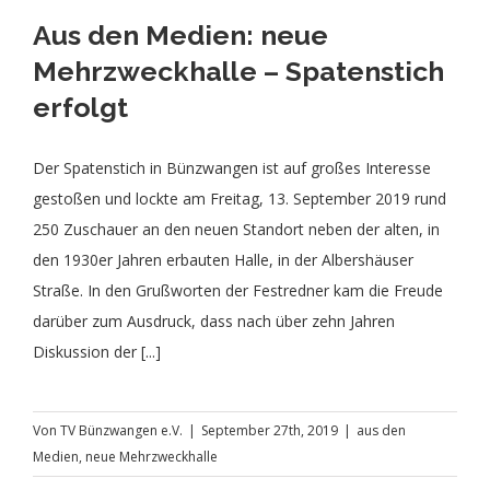
Aus den Medien: neue
Theater
Freizeit
Mehrzweckhalle – Spatenstich
erfolgt
Volleyball Damen
Partner, Freunde & Links
Der Spatenstich in Bünzwangen ist auf großes Interesse
gestoßen und lockte am Freitag, 13. September 2019 rund
250 Zuschauer an den neuen Standort neben der alten, in
den 1930er Jahren erbauten Halle, in der Albershäuser
Straße. In den Grußworten der Festredner kam die Freude
darüber zum Ausdruck, dass nach über zehn Jahren
Diskussion der [...]
Von
TV Bünzwangen e.V.
|
September 27th, 2019
|
aus den
Medien
,
neue Mehrzweckhalle