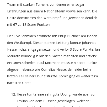
Team mit starken Turnern, von denen einer sogar
Fit im Alter
Training
Aktuelles
Sportabzeichen
Vereinsämter
Erfahrungen aus einem Nationalteam vorweisen kann. Die
Gäste dominierten den Wettkampf und gewannen deutlich
FitMix-Frauen
Turnteam Staufen
Chronik
Geschäftsstelle
mit 67 zu 18 Score Punkten.
Der TSV Schmiden eröffnete mit Philip Buchner am Boden
Handball Senioren – Volleyball Mixed
STB-LIGA
Medien
den Wettkampf. Dieser starken Leistung konnte Johannes
Hesse nichts entgegensetzen und verlor 3 Score Punkte. Ian
Handball
Saisonheft
Unterstützer
Maurath konnte gut mit den Gästen mithalten und erzielte
ein Unentschieden. Paul Kottmann musste 4 Score Punkte
abgeben, ebenso wie Cornelius Hesse, der leider beim
JederMänner
Mitgliedschaft
letzten Teil seiner Übung stürzte. Somit ging es weiter zum
nächsten Gerät.
Kinderturnen
Liga Rückblick
Hesse turnte eine sehr gute Übung, wurde aber von
Emilian von dem Bussche geschlagen, welcher 3
Montagstreff – Frauenturnen
Geschichte vom TVB Gerätturnen