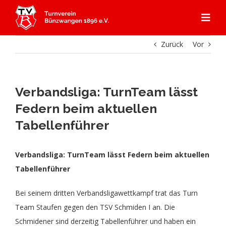
Zum
Inhalt
Togg
springen
Navi
Zurück
Vor
Start
Angebot
Verbandsliga: TurnTeam lässt
Federn beim aktuellen
Mitgliedschaft
Abteilungen
Tabellenführer
Aerobic
Aktuelles
Kursprogramm
Verbandsliga: TurnTeam lässt Federn beim aktuellen
Tabellenführer
Badminton
Über Uns
Gerätturnen
Bei seinem dritten Verbandsligawettkampf trat das Turn
Team Staufen gegen den TSV Schmiden I an. Die
Dance
Aktuelles
Kontakt & Anfahrt
Kooperation Ebersbacher Sportvereine
Geschichte TVB
Schmidener sind derzeitig Tabellenführer und haben ein