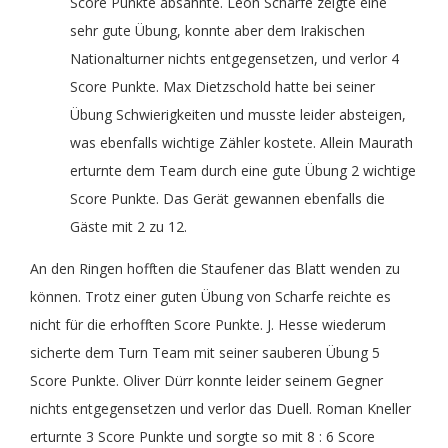
Score Punkte absahnte. Leon Scharfe zeigte eine
sehr gute Übung, konnte aber dem Irakischen
Theater
Freizeit
Nationalturner nichts entgegensetzen, und verlor 4
Score Punkte. Max Dietzschold hatte bei seiner
Übung Schwierigkeiten und musste leider absteigen,
Volleyball Damen
Partner, Freunde & Links
was ebenfalls wichtige Zähler kostete. Allein Maurath
erturnte dem Team durch eine gute Übung 2 wichtige
Score Punkte. Das Gerät gewannen ebenfalls die
Gäste mit 2 zu 12.
An den Ringen hofften die Staufener das Blatt wenden zu
können. Trotz einer guten Übung von Scharfe reichte es
nicht für die erhofften Score Punkte. J. Hesse wiederum
sicherte dem Turn Team mit seiner sauberen Übung 5
Score Punkte. Oliver Dürr konnte leider seinem Gegner
nichts entgegensetzen und verlor das Duell. Roman Kneller
erturnte 3 Score Punkte und sorgte so mit 8 : 6 Score