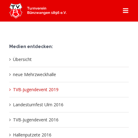
Zum
Inhalt
Togg
springen
Navi
Start
Medien entdecken:
Angebot
Übersicht
Mitgliedschaft
Abteilungen
neue Mehrzweckhalle
Aerobic
Aktuelles
Kursprogramm
TVB-Jugendevent 2019
Landesturnfest Ulm 2016
Badminton
Über Uns
Gerätturnen
TVB-Jugendevent 2016
Dance
Aktuelles
Kontakt & Anfahrt
Kooperation Ebersbacher Sportvereine
Geschichte TVB
Hallenputzete 2016