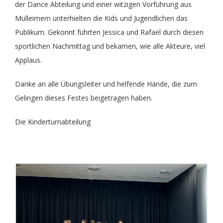
der Dance Abteilung und einer witzigen Vorführung aus
Fit im Alter
Training
Aktuelles
Sportabzeichen
Vereinsämter
Mülleimern unterhielten die Kids und Jugendlichen das
Publikum. Gekonnt führten Jessica und Rafael durch diesen
sportlichen Nachmittag und bekamen, wie alle Akteure, viel
FitMix-Frauen
Turnteam Staufen
Chronik
Geschäftsstelle
Applaus.
Handball Senioren – Volleyball Mixed
STB-LIGA
Medien
Danke an alle Übungsleiter und helfende Hände, die zum
Gelingen dieses Festes beigetragen haben.
Handball
Saisonheft
Unterstützer
Die Kinderturnabteilung
JederMänner
Mitgliedschaft
Kinderturnen
Liga Rückblick
Montagstreff – Frauenturnen
Geschichte vom TVB Gerätturnen