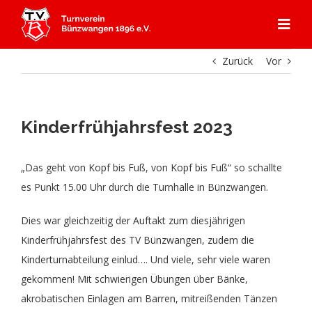
Zum
Inhalt
Togg
springen
Navi
Zurück
Vor
Start
Angebot
Kinderfrühjahrsfest 2023
Mitgliedschaft
Abteilungen
„Das geht von Kopf bis Fuß, von Kopf bis Fuß“ so schallte
es Punkt 15.00 Uhr durch die Turnhalle in Bünzwangen.
Aerobic
Aktuelles
Kursprogramm
Dies war gleichzeitig der Auftakt zum diesjährigen
Kinderfrühjahrsfest des TV Bünzwangen, zudem die
Badminton
Über Uns
Gerätturnen
Kinderturnabteilung einlud…. Und viele, sehr viele waren
gekommen! Mit schwierigen Übungen über Bänke,
Dance
Aktuelles
Kontakt & Anfahrt
Kooperation Ebersbacher Sportvereine
Geschichte TVB
akrobatischen Einlagen am Barren, mitreißenden Tänzen