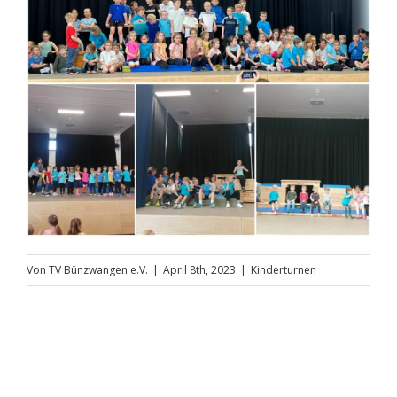
Theater
Freizeit
Volleyball Damen
Partner, Freunde & Links
Von
TV Bünzwangen e.V.
|
April 8th, 2023
|
Kinderturnen