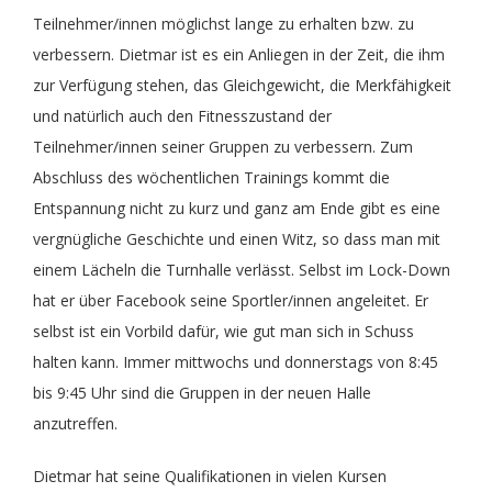
Teilnehmer/innen möglichst lange zu erhalten bzw. zu
Fit im Alter
Training
Aktuelles
Sportabzeichen
Vereinsämter
verbessern. Dietmar ist es ein Anliegen in der Zeit, die ihm
zur Verfügung stehen, das Gleichgewicht, die Merkfähigkeit
FitMix-Frauen
Turnteam Staufen
Chronik
Geschäftsstelle
und natürlich auch den Fitnesszustand der
Teilnehmer/innen seiner Gruppen zu verbessern. Zum
Abschluss des wöchentlichen Trainings kommt die
Handball Senioren – Volleyball Mixed
STB-LIGA
Medien
Entspannung nicht zu kurz und ganz am Ende gibt es eine
vergnügliche Geschichte und einen Witz, so dass man mit
Handball
Saisonheft
Unterstützer
einem Lächeln die Turnhalle verlässt. Selbst im Lock-Down
hat er über Facebook seine Sportler/innen angeleitet. Er
JederMänner
Mitgliedschaft
selbst ist ein Vorbild dafür, wie gut man sich in Schuss
halten kann. Immer mittwochs und donnerstags von 8:45
bis 9:45 Uhr sind die Gruppen in der neuen Halle
Kinderturnen
Liga Rückblick
anzutreffen.
Montagstreff – Frauenturnen
Geschichte vom TVB Gerätturnen
Dietmar hat seine Qualifikationen in vielen Kursen