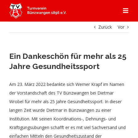
Zum
Inhalt
Togg
springen
Navi
Zurück
Vor
Start
Angebot
Ein Dankeschön für mehr als 25
Jahre Gesundheitssport
Mitgliedschaft
Abteilungen
Am 23. März 2022 bedankte sich Werner Krapf im Namen
Aerobic
Aktuelles
Kursprogramm
der Vorstandschaft des TV Bünzwangen bei Dietmar
Wrobel für mehr als 25 Jahre Gesundheitssport. In dieser
Badminton
Über Uns
Gerätturnen
langen Zeit wurde Dietmar in Bünzwangen zu einer
Institution. Mit seinen Koordinations-, Dehnungs- und
Kräftigungsübungen schafft er es mit viel Sachversand und
Dance
Aktuelles
Kontakt & Anfahrt
Kooperation Ebersbacher Sportvereine
Geschichte TVB
einfachen Mitteln den Gesundheitszustand der