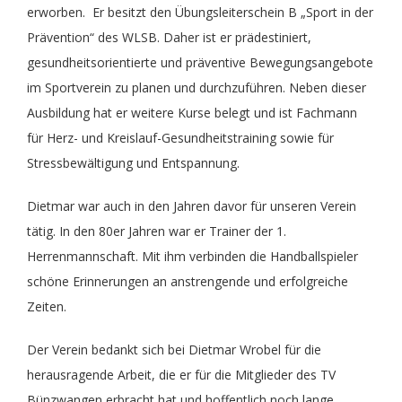
erworben. Er besitzt den Übungsleiterschein B „Sport in der
Prävention“ des WLSB. Daher ist er prädestiniert,
Theater
Freizeit
gesundheitsorientierte und präventive Bewegungsangebote
im Sportverein zu planen und durchzuführen. Neben dieser
Volleyball Damen
Partner, Freunde & Links
Ausbildung hat er weitere Kurse belegt und ist Fachmann
für Herz- und Kreislauf-Gesundheitstraining sowie für
Stressbewältigung und Entspannung.
Dietmar war auch in den Jahren davor für unseren Verein
tätig. In den 80er Jahren war er Trainer der 1.
Herrenmannschaft. Mit ihm verbinden die Handballspieler
schöne Erinnerungen an anstrengende und erfolgreiche
Zeiten.
Der Verein bedankt sich bei Dietmar Wrobel für die
herausragende Arbeit, die er für die Mitglieder des TV
Bünzwangen erbracht hat und hoffentlich noch lange