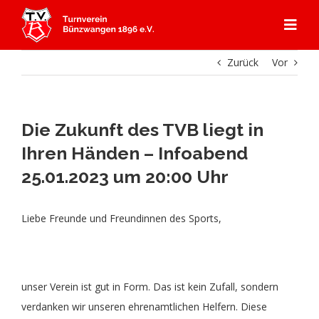
Zum
Inhalt
Togg
springen
Navi
Zurück
Vor
Start
Angebot
Die Zukunft des TVB liegt in
Ihren Händen – Infoabend
Mitgliedschaft
Abteilungen
25.01.2023 um 20:00 Uhr
Aerobic
Aktuelles
Kursprogramm
Liebe Freunde und Freundinnen des Sports,
Badminton
Über Uns
Gerätturnen
unser Verein ist gut in Form. Das ist kein Zufall, sondern
Dance
Aktuelles
Kontakt & Anfahrt
Kooperation Ebersbacher Sportvereine
Geschichte TVB
verdanken wir unseren ehrenamtlichen Helfern. Diese