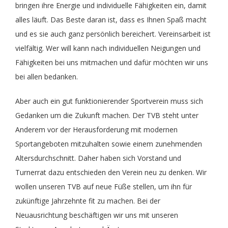
bringen ihre Energie und individuelle Fähigkeiten ein, damit
Fit im Alter
Training
Aktuelles
Sportabzeichen
Vereinsämter
alles läuft. Das Beste daran ist, dass es Ihnen Spaß macht
und es sie auch ganz persönlich bereichert. Vereinsarbeit ist
vielfältig. Wer will kann nach individuellen Neigungen und
FitMix-Frauen
Turnteam Staufen
Chronik
Geschäftsstelle
Fähigkeiten bei uns mitmachen und dafür möchten wir uns
bei allen bedanken.
Handball Senioren – Volleyball Mixed
STB-LIGA
Medien
Aber auch ein gut funktionierender Sportverein muss sich
Gedanken um die Zukunft machen. Der TVB steht unter
Handball
Saisonheft
Unterstützer
Anderem vor der Herausforderung mit modernen
Sportangeboten mitzuhalten sowie einem zunehmenden
JederMänner
Mitgliedschaft
Altersdurchschnitt. Daher haben sich Vorstand und
Turnerrat dazu entschieden den Verein neu zu denken. Wir
Kinderturnen
Liga Rückblick
wollen unseren TVB auf neue Füße stellen, um ihn für
zukünftige Jahrzehnte fit zu machen. Bei der
Neuausrichtung beschäftigen wir uns mit unseren
Montagstreff – Frauenturnen
Geschichte vom TVB Gerätturnen