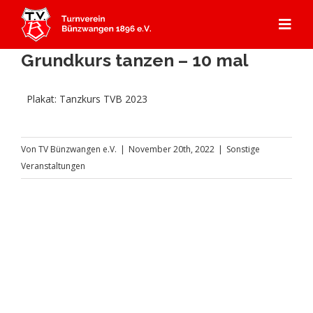
Zum
Inhalt
Togg
springen
Navi
Grundkurs tanzen – 10 mal
Start
Plakat: Tanzkurs TVB 2023
Angebot
Von
TV Bünzwangen e.V.
|
November 20th, 2022
|
Sonstige
Mitgliedschaft
Abteilungen
Veranstaltungen
Aerobic
Aktuelles
Kursprogramm
Badminton
Über Uns
Gerätturnen
Dance
Aktuelles
Kontakt & Anfahrt
Kooperation Ebersbacher Sportvereine
Geschichte TVB