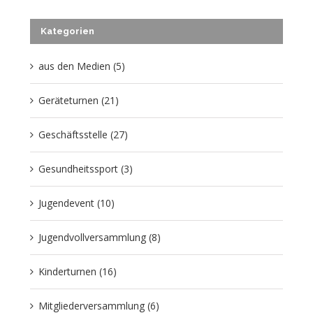
Kategorien
Theater
Freizeit
aus den Medien (5)
Volleyball Damen
Partner, Freunde & Links
Geräteturnen (21)
Geschäftsstelle (27)
Gesundheitssport (3)
Jugendevent (10)
Jugendvollversammlung (8)
Kinderturnen (16)
Mitgliederversammlung (6)