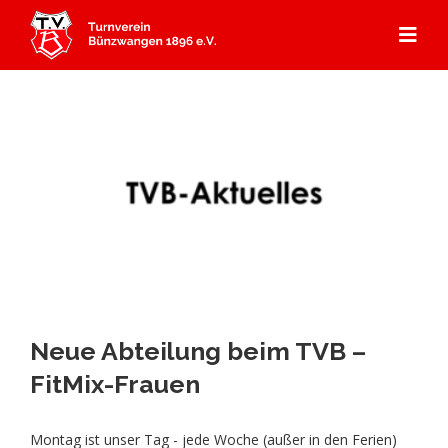
Zum
Inhalt
Togg
springen
Navi
Start
Angebot
Mitgliedschaft
Abteilungen
Aerobic
Aktuelles
Kursprogramm
Neue Abteilung beim TVB –
Badminton
Über Uns
Gerätturnen
FitMix-Frauen
Dance
Aktuelles
Kontakt & Anfahrt
Kooperation Ebersbacher Sportvereine
Geschichte TVB
Montag ist unser Tag - jede Woche (außer in den Ferien)