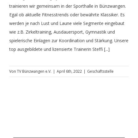
trainieren wir gemeinsam in der Sporthalle in Bünzwangen.
Fit im Alter
Training
Aktuelles
Sportabzeichen
Vereinsämter
Egal ob aktuelle Fitnesstrends oder bewährte Klassiker. Es
werden je nach Lust und Laune viele Segmente eingebaut
FitMix-Frauen
Turnteam Staufen
Chronik
Geschäftsstelle
wie z.B. Zirkeltraining, Ausdauersport, Gymnastik und
spielerische Einlagen zur Koordination und Stärkung. Unsere
top ausgebildete und lizensierte Trainerin Steffi [...]
Handball Senioren – Volleyball Mixed
STB-LIGA
Medien
Von
TV Bünzwangen e.V.
|
April 6th, 2022
|
Geschäftsstelle
Handball
Saisonheft
Unterstützer
JederMänner
Mitgliedschaft
Kinderturnen
Liga Rückblick
Montagstreff – Frauenturnen
Geschichte vom TVB Gerätturnen