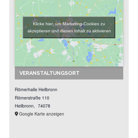
Theater
Freizeit
Klicke hier, um Marketing-Cookies zu
akzeptieren und diesen Inhalt zu aktivieren
Volleyball Damen
Partner, Freunde & Links
VERANSTALTUNGSORT
Römerhalle Heilbronn
Römerstraße 110
Heilbronn
,
74078
Google Karte anzeigen